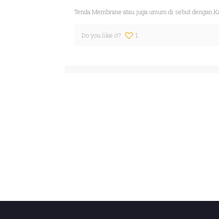
Tenda Membrane atau juga umum di sebut dengan Ka
Do you like it?
1