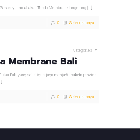
. Besarnya minat akan Tenda Membrane tangerang
[…]
0
Selengkapnya
Categories
a Membrane Bali
ulau Bali yang sekaligus juga menjadi ibukota provinsi
…]
0
Selengkapnya