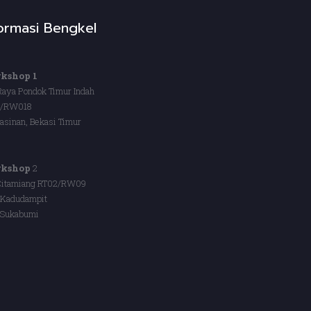
formasi Bengkel
kshop 1
 Raya Pondok Timur Indah
3/RW018
asinan, Bekasi Timur
kshop
2
Citamiang RT02/RW09
 Kadudampit
 Sukabumi