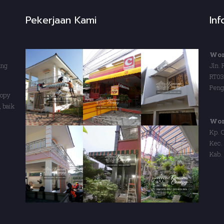
Pekerjaan Kami
In
Wor
ang
Jln.
RT0
Peng
nopy
 baik
Wor
Kp. 
Kec.
Kab.