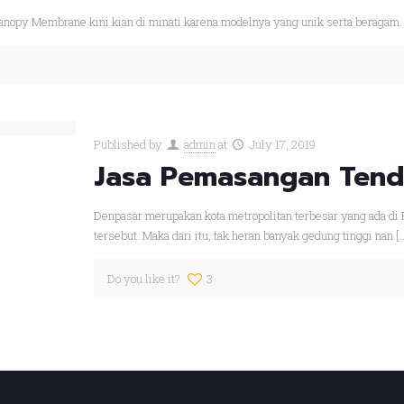
nopy Membrane kini kian di minati karena modelnya yang unik serta beragam
Published by
admin
at
July 17, 2019
Jasa Pemasangan Tend
Denpasar merupakan kota metropolitan terbesar yang ada di P
tersebut. Maka dari itu, tak heran banyak gedung tinggi nan
[
Do you like it?
3