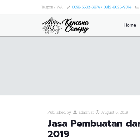
Telepon / WA
0858-6333-3874 / 0812-8023-9874
Home
Published by
admin
at
August 6, 2019
Jasa Pembuatan da
2019