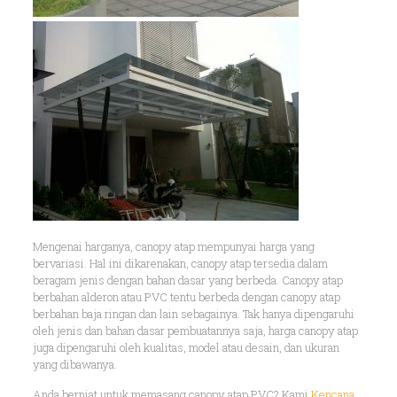
Mengenai harganya, canopy atap mempunyai harga yang
bervariasi. Hal ini dikarenakan, canopy atap tersedia dalam
beragam jenis dengan bahan dasar yang berbeda. Canopy atap
berbahan alderon atau PVC tentu berbeda dengan canopy atap
berbahan baja ringan dan lain sebagainya. Tak hanya dipengaruhi
oleh jenis dan bahan dasar pembuatannya saja, harga canopy atap
juga dipengaruhi oleh kualitas, model atau desain, dan ukuran
yang dibawanya.
Anda berniat untuk memasang canopy atap PVC? Kami
Kencana