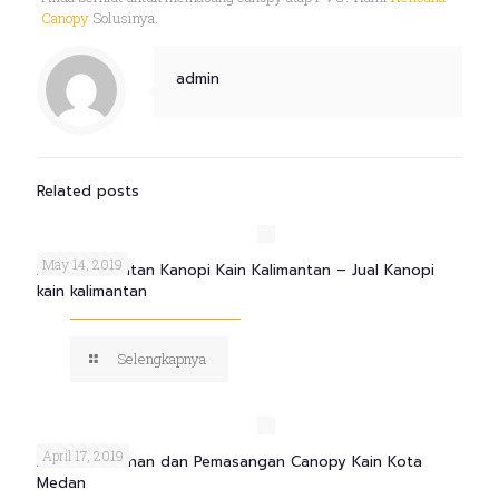
Canopy
Solusinya.
admin
Related posts
May 14, 2019
Jasa Pembuatan Kanopi Kain Kalimantan – Jual Kanopi
kain kalimantan
Selengkapnya
April 17, 2019
Jasa Pemesanan dan Pemasangan Canopy Kain Kota
Medan