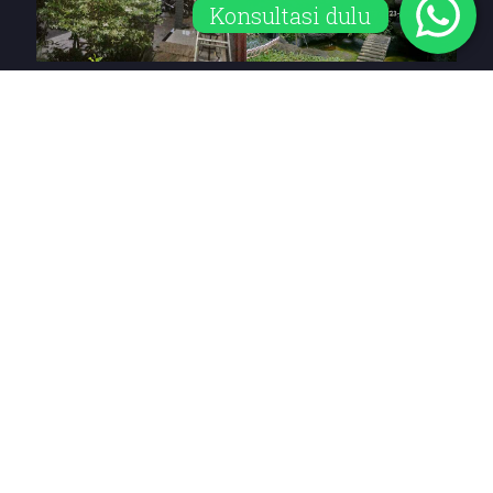
Konsultasi dulu
Informasi Bengkel
Workshop 1
Jln. Raya Pondok Timur Indah
RT03/RW018
Pengasinan, Bekasi Timur
Workshop
2
Kp. Citamiang RT02/RW09
Kec. Kadudampit
Kab. Sukabumi