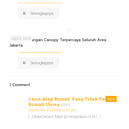
Selengkapnya
April 9, 2019
Jasa Pemasangan Canopy Terpercaya Seluruh Area
Jakarta
Selengkapnya
1 Comment
Jenis Atap Rumah Yang Tidak Panas |
Reply
Rumah Unieq
says:
September 8, 2019 at 11:00 pm
[…] Buka Desain More @ canopykain.co.id […]