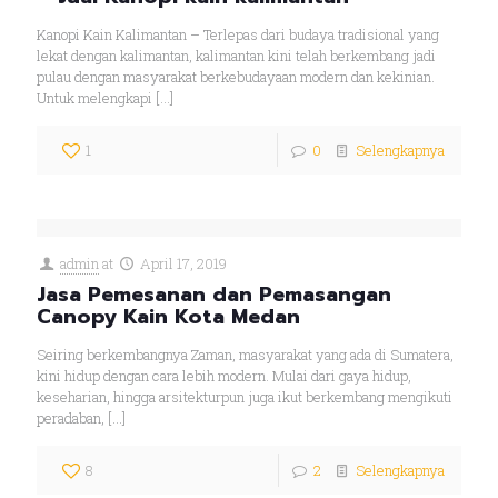
Kanopi Kain Kalimantan – Terlepas dari budaya tradisional yang
lekat dengan kalimantan, kalimantan kini telah berkembang jadi
pulau dengan masyarakat berkebudayaan modern dan kekinian.
Untuk melengkapi
[…]
1
0
Selengkapnya
admin
at
April 17, 2019
Jasa Pemesanan dan Pemasangan
Canopy Kain Kota Medan
Seiring berkembangnya Zaman, masyarakat yang ada di Sumatera,
kini hidup dengan cara lebih modern. Mulai dari gaya hidup,
keseharian, hingga arsitekturpun juga ikut berkembang mengikuti
peradaban,
[…]
8
2
Selengkapnya