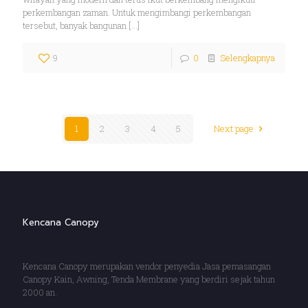
perkembangan zaman. Untuk mengimbangi perkembangan
tersebut, banyak bangunan
[…]
9
0
Selengkapnya
1
2
3
4
5
Next page
Kencana Canopy
Kencana Canopy merupakan vendor penyedia Jasa pemasangan
Canopy Kain, Awning, Tenda Membrane yang berdiri sejak tahun
2000 an.