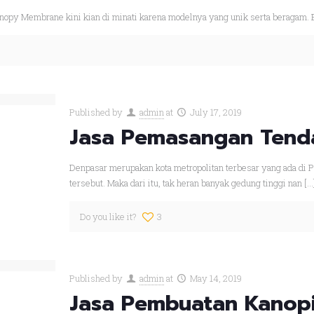
opy Membrane kini kian di minati karena modelnya yang unik serta beragam.
Published by
admin
at
July 17, 2019
Jasa Pemasangan Tend
Denpasar merupakan kota metropolitan terbesar yang ada di Pu
tersebut. Maka dari itu, tak heran banyak gedung tinggi nan
[…
Do you like it?
3
Published by
admin
at
May 14, 2019
Jasa Pembuatan Kanopi