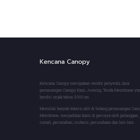
Kencana Canopy
Kencana Canopy merupakan vendor penyedia Jasa
pemasangan Canopy Kain, Awning, Tenda Membrane ya
berdiri sejak tahun 2000 an.
Memiliki banyak teknisi ahli di bidang pemasangan Can
Membrane, menjadikan kami di percaya oleh pelanggan, 
rumah, perumahan, instansi, perusahaan dan lain-lain.