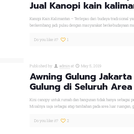
Jual Kanopi kain kalim
Kanopi Kain Kalimantan – Terlepas dari budaya tradisional ya
berkembang jadi pulau dengan masyarakat berkebudayaan mo
Do you like it?
1
Published by
admin
at
May 5, 2019
Awning Gulung Jakarta
Gulung di Seluruh Area
Kini canopy untuk rumah dan bangunan tidak hanya sebagai p
Misalnya saja sebagai atap tambahan pada area luar ruangan, g
Do you like it?
2