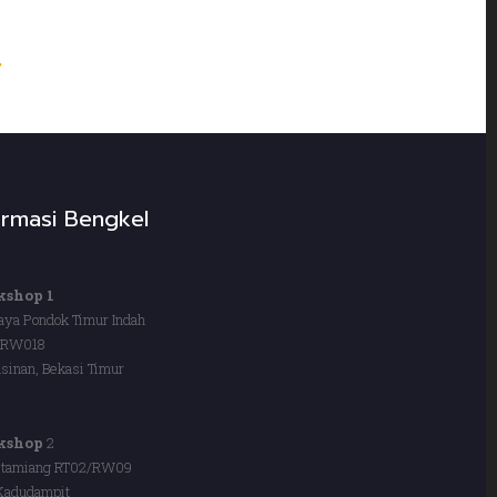
ormasi Bengkel
shop 1
Raya Pondok Timur Indah
/RW018
sinan, Bekasi Timur
kshop
2
itamiang RT02/RW09
Kadudampit