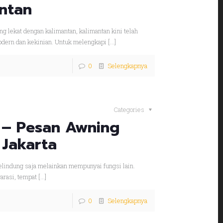
antan
ng lekat dengan kalimantan, kalimantan kini telah
dern dan kekinian. Untuk melengkapi
[…]
0
Selengkapnya
Categories
 – Pesan Awning
 Jakarta
elindung saja melainkan mempunyai fungsi lain.
arasi, tempat
[…]
0
Selengkapnya