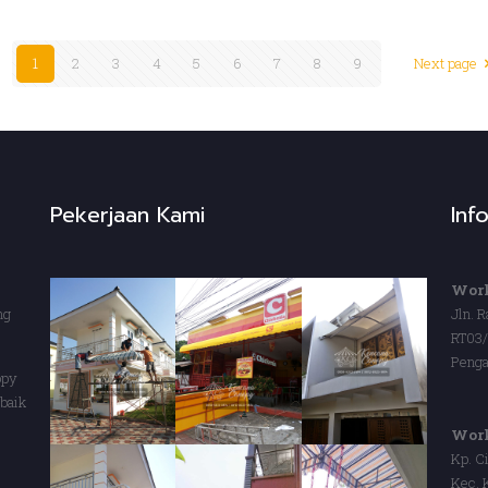
1
2
3
4
5
6
7
8
9
Next page
Pekerjaan Kami
Inf
Work
ng
Jln. 
RT03
Penga
opy
baik
Wor
Kp. C
Kec. 