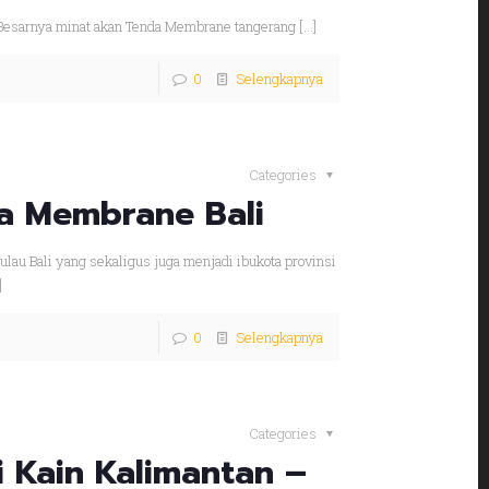
 Besarnya minat akan Tenda Membrane tangerang
[…]
0
Selengkapnya
Categories
a Membrane Bali
lau Bali yang sekaligus juga menjadi ibukota provinsi
]
0
Selengkapnya
Categories
 Kain Kalimantan –