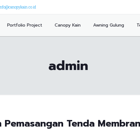
info@canopykain.co.id
Portfolio Project
Canopy Kain
Awning Gulung
T
admin
n Pemasangan Tenda Membran