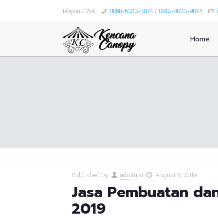
Telepon / WA
0858-6333-3874 / 0812-8023-9874
Home
Published by
admin
at
August 6, 2019
Jasa Pembuatan da
2019