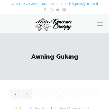
0858-6333-3874 / 0812-8023-9874
info@canopykain.co.id
Awning Gulung
2
Published by
admin
at
May 31, 2018