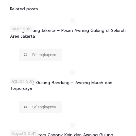
Related posts
May 5, 2019
Awning Gulung Jakarta – Pesan Awning Gulung di Seluruh
Area Jakarta
Selengkapnya
April 24, 2019
Jasa Awning Gulung Bandung – Awning Murah dan
Terpercaya
Selengkapnya
August 3, 2017
Perbedaan Antara Canopy Kain dan Awning Gulung