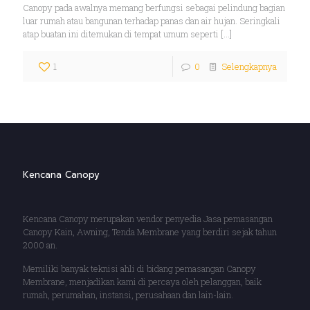
Canopy pada awalnya memang berfungsi sebagai pelindung bagian
luar rumah atau bangunan terhadap panas dan air hujan. Seringkali
atap buatan ini ditemukan di tempat umum seperti
[…]
1
0
Selengkapnya
Kencana Canopy
Kencana Canopy merupakan vendor penyedia Jasa pemasangan
Canopy Kain, Awning, Tenda Membrane yang berdiri sejak tahun
2000 an.
Memiliki banyak teknisi ahli di bidang pemasangan Canopy
Membrane, menjadikan kami di percaya oleh pelanggan, baik
rumah, perumahan, instansi, perusahaan dan lain-lain.