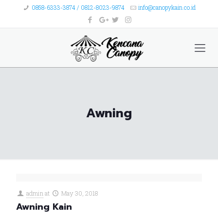
0858-6333-3874 / 0812-8023-9874
info@canopykain.co.id
Awning
admin
at
May 30, 2018
Awning Kain