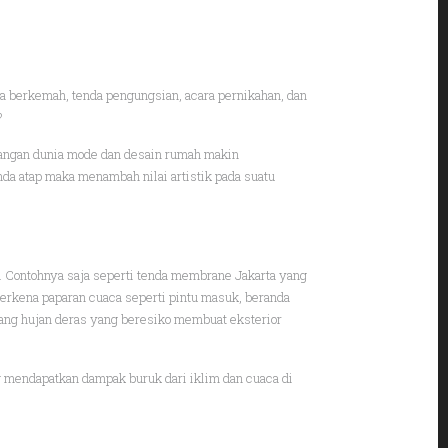
aja berkemah, tenda pengungsian, acara pernikahan, dan
?
mbangan dunia mode dan desain rumah makin
nda atap maka menambah nilai artistik pada suatu
. Contohnya saja seperti tenda membrane Jakarta yang
terkena paparan cuaca seperti pintu masuk, beranda
edang hujan deras yang beresiko membuat eksterior
ng mendapatkan dampak buruk dari iklim dan cuaca di