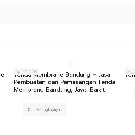
April 15, 2019
May 
ne
Tenda Membrane Bandung – Jasa
Ten
Pembuatan dan Pemasangan Tenda
Membrane Bandung, Jawa Barat
Selengkapnya