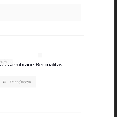
28, 2018
da Membrane Berkualitas
Selengkapnya