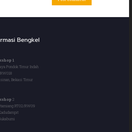
ormasi Bengkel
shop 1
Raya Pondok Timur Indah
/RW018
sinan, Bekasi Timur
kshop
2
itamiang RT02/RW09
Kadudampit
Sukabumi