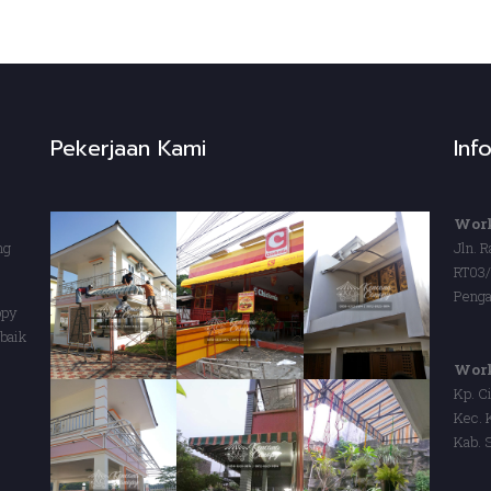
Pekerjaan Kami
Inf
Work
ng
Jln. 
RT03
Penga
opy
baik
Wor
Kp. C
Kec. 
Kab. 