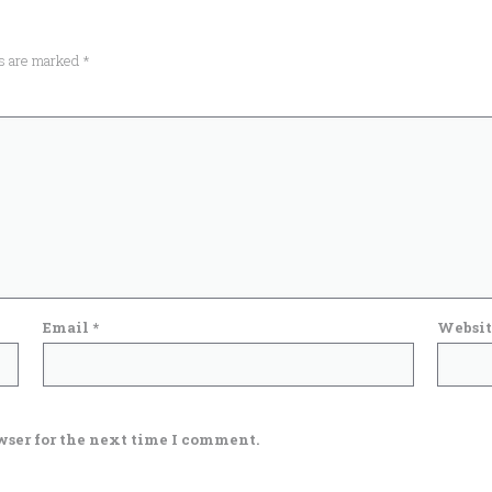
ds are marked
*
Email
*
Websit
wser for the next time I comment.