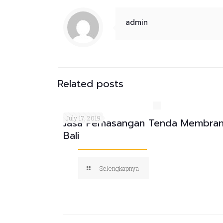
admin
Related posts
July 17, 2019
Jasa Pemasangan Tenda Membra
Bali
Selengkapnya