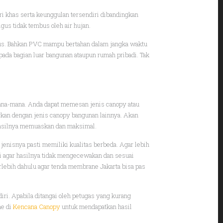
i khas serta keunggulan tersendiri dibandingkan
gus tidak tembus oleh air hujan.
 bagus. Bahkan PVC mampu bertahan dalam jangka waktu
pada bagian luar bangunan ataupun rumah pribadi. Tak
ana-mana. Anda dapat memesan jenis canopy atau
ngkan dengan jenis canopy bangunan lainnya. Akan
 hasilnya memuaskan dan maksimal.
enisnya pasti memiliki kualitas berbeda. Agar lebih
i agar hasilnya tidak mengecewakan dan sesuai
rlebih dahulu agar tenda membrane Jakarta bisa pas
ri. Apabila ditangai oleh petugas yang kurang
ne di
Kencana Canopy
untuk mendapatkan hasil