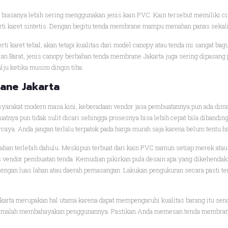
biasanya lebih sering menggunakan jenis kain PVC. Kain tersebut memiliki cir
erti karet sintetis. Dengan begitu tenda membrane mampu menahan panas sekali
erti karet tebal, akan tetapi kualitas dari model canopy atau tenda ini sangat
ian Barat, jenis canopy berbahan tenda membrane Jakarta juga sering dipasang 
alju ketika musim dingin tiba.
ane Jakarta
syarakat modern masa kini, keberadaan vendor jasa pembuatannya pun ada dim
tnya pun tidak sulit dicari sehingga prosesnya bisa lebih cepat bila dibandi
rcaya. Anda jangan terlalu terpatok pada harga murah saja karena belum tentu
an terlebih dahulu. Meskipun terbuat dari kain PVC namun setiap merek atau j
s vendor pembuatan tenda. Kemudian pikirkan pula desain apa yang dikehendak
dengan luas lahan atau daerah pemasangan. Lakukan pengukuran secara pasti te
rta merupakan hal utama karena dapat mempengaruhi kualitas barang itu sendi
tau malah membahayakan penggunannya. Pastikan Anda memesan tenda membra