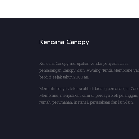
Kencana Canopy
Kencana Canopy merupakan vendor penyedia Jasa
pemasangan Canopy Kain, Awning, Tenda Membrane ya
berdiri sejak tahun 2000 an.
Memiliki banyak teknisi ahli di bidang pemasangan Can
Membrane, menjadikan kami di percaya oleh pelanggan, 
rumah, perumahan, instansi, perusahaan dan lain-lain.