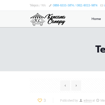
Telepon / WA
0858-6333-3874 / 0812-8023-9874
Home
T
3
Published by
admin
at
Ma