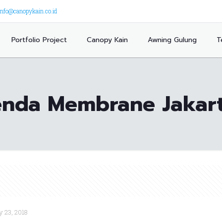
info@canopykain.co.id
Portfolio Project
Canopy Kain
Awning Gulung
T
enda Membrane Jakar
y 23, 2018