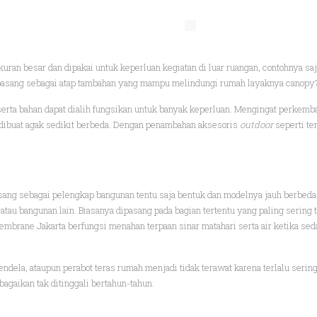
ukuran besar dan dipakai untuk keperluan kegiatan di luar ruangan, contohnya s
dipasang sebagai atap tambahan yang mampu melindungi rumah layaknya canopy
 serta bahan dapat dialih fungsikan untuk banyak keperluan. Mengingat perke
n dibuat agak sedikit berbeda. Dengan penambahan aksesoris
outdoor
seperti te
sang sebagai pelengkap bangunan tentu saja bentuk dan modelnya jauh berbeda
tau bangunan lain. Biasanya dipasang pada bagian tertentu yang paling sering 
 membrane Jakarta berfungsi menahan terpaan sinar matahari serta air ketika s
endela, ataupun perabot teras rumah menjadi tidak terawat karena terlalu seri
bagaikan tak ditinggali bertahun-tahun.