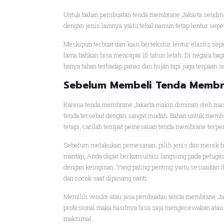
Untuk bahan pembuatan tenda membrane Jakarta sendiri 
dengan jenis lainnya yaitu tebal namun tetap lentur sep
Meskipun terbuat dari kain bertekstur lentur elastis sep
lama bahkan bisa mencapai 15 tahun lebih. Di negara bag
hanya tahan terhadap panas dan hujan tapi juga terpaan s
Sebelum Membeli Tenda Membr
Karena tenda membrane Jakarta makin diminati oleh ma
tenda tersebut dengan sangat mudah. Bahan untuk membua
tetapi, carilah tempat pemesanan tenda membrane terpe
Sebelum melakukan pemesanan, pilih jenis dan merek bah
mantap, Anda dapat berkonsultasi langsung pada petuga
dengan keinginan. Yang paling penting yaitu sesuaikan 
dan cocok saat dipasang nanti.
Memilih vendor atau jasa pembuatan tenda membrane Jaka
profesional maka hasilnya bisa saja mengecewakan a
maksimal.