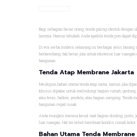
Bagi sebagian besar orang, tenda paling identik dengan 
lainnya. Namun tahukah Anda apabila tenda pun dapat 
Di era serba modern sekarang ini berbagai jenis barang
berkembang, tak heran jika untuk eksterior luar ruanga
bangunan.
Tenda Atap Membrane Jakarta
Meskipun bahan utama tenda atap sama, namun jika dipa
khusus dipakai untuk melindungi bagian rumah, gedung, a
atau teras, balkon, jendela, atau bagian samping. Tenda
bangunan cepat rusak.
Anda mungkin merasa kesal saat bagian dinding, pintu, j
luar ruangan. Hal tersebut membuat kondisi rumah kotor 
Bahan Utama Tenda Membrane